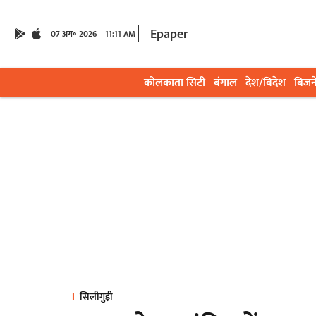
Epaper
07 अग॰ 2026
11:11 AM
कोलकाता सिटी
बंगाल
देश/विदेश
बिजन
सिलीगुड़ी