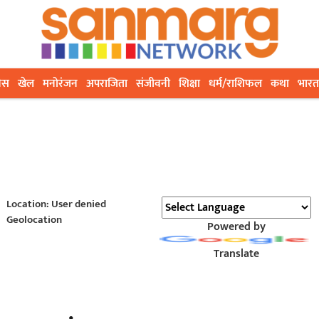
ेस
खेल
मनोरंजन
अपराजिता
संजीवनी
शिक्षा
धर्म/राशिफल
कथा
भारत
Location: User denied
Geolocation
Powered by
Translate