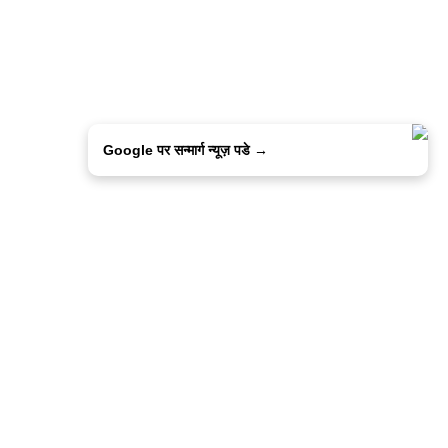
Google पर सन्मार्ग न्यूज़ पडे →
ालिसी
कांटेक्ट उस
सन्मार्ग में करियर
हमारे साथ बिज्ञापन