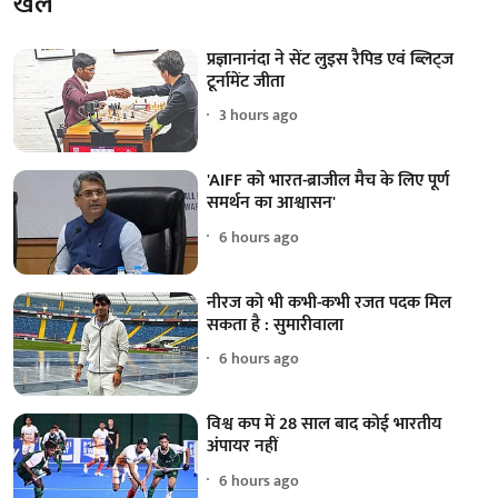
खेल
प्रज्ञानानंदा ने सेंट लुइस रैपिड एवं ब्लिट्ज
टूर्नामेंट जीता
3 hours ago
'AIFF को भारत-ब्राजील मैच के लिए पूर्ण
समर्थन का आश्वासन'
6 hours ago
नीरज को भी कभी-कभी रजत पदक मिल
सकता है : सुमारीवाला
6 hours ago
विश्व कप में 28 साल बाद कोई भारतीय
अंपायर नहीं
6 hours ago