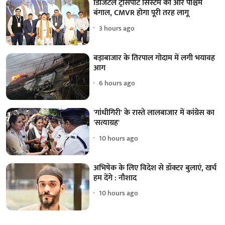
डिजिटल ट्रांसपोर्ट सिस्टम की ओर पश्चिम
बंगाल, CMVR होगा पूरी तरह लागू
3 hours ago
बड़ाबाजार के तिरपाल गोदाम में लगी भयावह
आग
6 hours ago
'गांधीगिरी' के रास्ते लालबाजार में कांग्रेस का
'सत्याग्रह'
10 hours ago
अभिषेक के लिए विदेश से डॉक्टर बुलाएं, खर्च
हम देंगे : नौशाद
10 hours ago