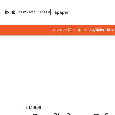
Epaper
05 अग॰ 2026
11:06 PM
कोलकाता सिटी
बंगाल
देश/विदेश
बिजन
सिलीगुड़ी