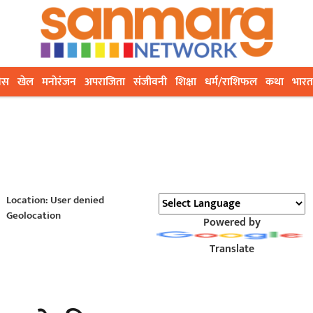
ेस
खेल
मनोरंजन
अपराजिता
संजीवनी
शिक्षा
धर्म/राशिफल
कथा
भारत
Location: User denied
Geolocation
Powered by
Translate