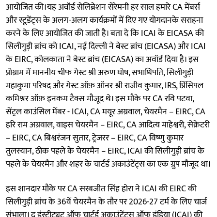
आयोजित की।यह अवॉर्ड सेलिब्रेशन सेरेमनी हर साल हमारे CA मेंबर्स
और स्टूडेंट्स के अलग-अलग कार्यक्रमों में दिए गए योगदानके सराहना
करने के लिए आयोजित की जाती है। बता दे कि ICAI के EICASA की
सिलीगुड़ी ब्रांच को ICAI, नई दिल्ली ने बेस्ट ब्रांच (EICASA) और ICAI
के EIRC, कोलकाता ने बेस्ट ब्रांच (EICASA) का अवॉर्ड दिया है। इस
प्रोग्राम में माननीय चीफ गेस्ट श्री अरुण घोष, सभाधिपति, सिलीगुड़ी
महाकुमा परिषद और गेस्ट ऑफ़ ऑनर श्री राजीव कुमार, IRS, प्रिंसिपल
कमिश्नर ऑफ़ इनकम टैक्स मौजूद थे। इस मौके पर CA रवि पटवा,
सेंट्रल काउंसिल मेंबर - ICAI, CA मयूर अग्रवाल, चेयरमैन – EIRC, CA
हरि राम अग्रवाल, वाइस चेयरमैन – EIRC, CA आदित्य माहेश्वरी, सेक्रेटरी
– EIRC, CA बिश्वरंजन सुतार, ट्रेजरर – EIRC, CA विष्णु कुमार
तुलस्यान, ठीक पहले के चेयरमैन – EIRC, ICAI की सिलीगुड़ी ब्रांच के
पहले के चेयरमैन और शहर के चार्टर्ड अकाउंटेंट्स का एक ग्रुप मौजूद था।
इस शानदार मौके पर CA सरबजीत सिंह होरा ने ICAI की EIRC की
सिलीगुड़ी ब्रांच के 36वें चेयरमैन के तौर पर 2026-27 टर्म के लिए चार्ज
संभाला। द इंस्टीट्यूट ऑफ चार्टर्ड अकाउंटेंट्स ऑफ इंडिया (ICAI) की