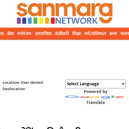
ेस
खेल
मनोरंजन
अपराजिता
संजीवनी
शिक्षा
धर्म/राशिफल
कथा
भारत
Location: User denied
Geolocation
Powered by
Translate