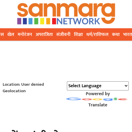
ेस
खेल
मनोरंजन
अपराजिता
संजीवनी
शिक्षा
धर्म/राशिफल
कथा
भारत
Location: User denied
Geolocation
Powered by
Translate