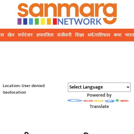
ेस
खेल
मनोरंजन
अपराजिता
संजीवनी
शिक्षा
धर्म/राशिफल
कथा
भारत
Location: User denied
Geolocation
Powered by
Translate