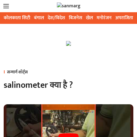
कोलकाता सिटी
बंगाल
देश/विदेश
बिजनेस
खेल
मनोरंजन
अपराजिता
सन्मार्ग शॉर्ट्स
salinometer क्या है ?