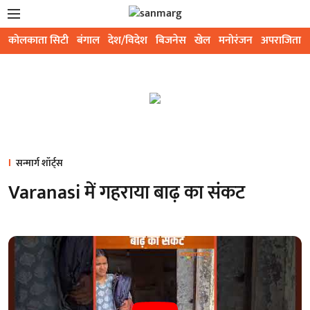
कोलकाता सिटी
बंगाल
देश/विदेश
बिजनेस
खेल
मनोरंजन
अपराजिता
सन्मार्ग शॉर्ट्स
Varanasi में गहराया बाढ़ का संकट