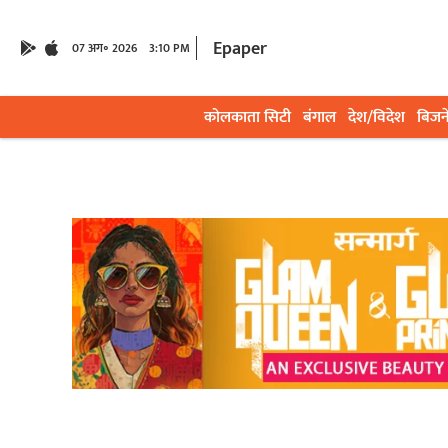
Epaper
07 अग॰ 2026
3:10 PM
कोलकाता सिटी
बंगाल
देश/विदेश
बिजन