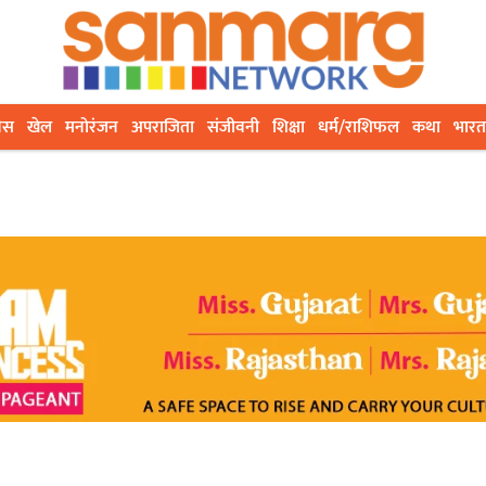
ेस
खेल
मनोरंजन
अपराजिता
संजीवनी
शिक्षा
धर्म/राशिफल
कथा
भारत