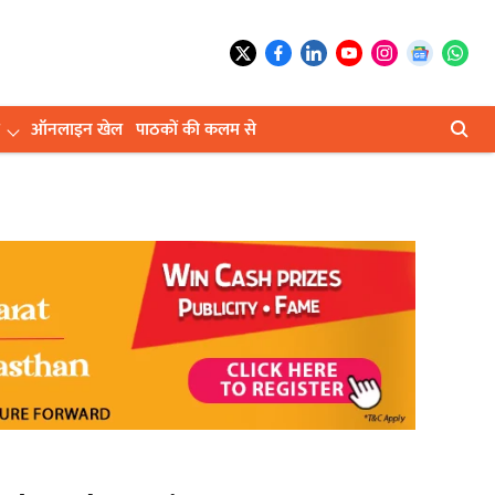
ऑनलाइन खेल
पाठकों की कलम से