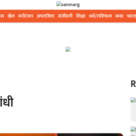
ेस
खेल
मनोरंजन
अपराजिता
संजीवनी
शिक्षा
धर्म/राशिफल
कथा
भारत
R
ांधी