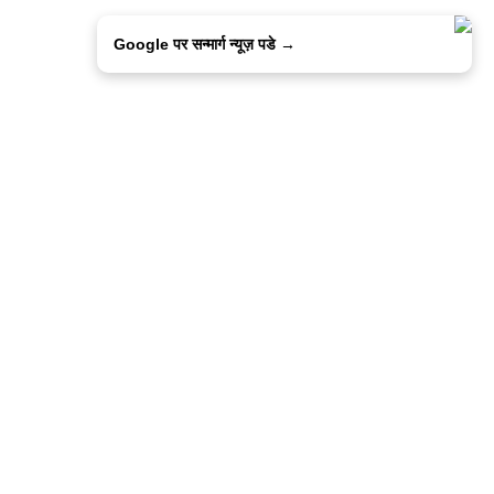
Google पर सन्मार्ग न्यूज़ पडे →
ालिसी
कांटेक्ट उस
सन्मार्ग में करियर
हमारे साथ बिज्ञापन
इतर इनफार्मेशन
कोड ऑफ़ एथिक्स
© 2015-2025 Sanmarg Hindi Daily
Powered by
Quintype