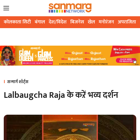
कोलकाता सिटी
बंगाल
देश/विदेश
बिजनेस
खेल
मनोरंजन
अपराजिता
सन्मार्ग शॉर्ट्स
Lalbaugcha Raja के कऱें भव्य दर्शन