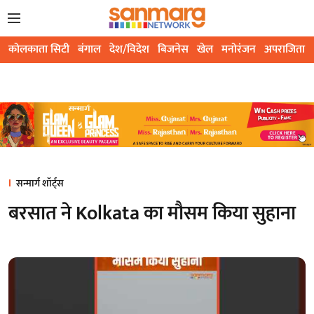
कोलकाता सिटी
बंगाल
देश/विदेश
बिजनेस
खेल
मनोरंजन
अपराजिता
सन्मार्ग शॉर्ट्स
बरसात ने Kolkata का मौसम किया सुहाना