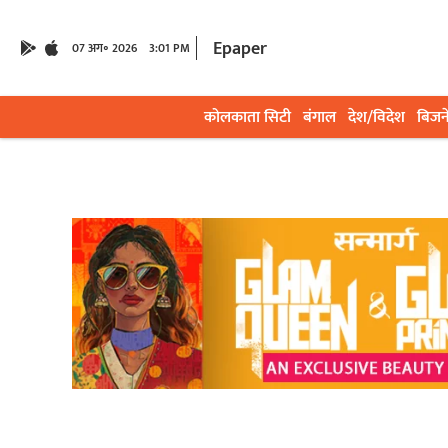
Epaper
07 अग॰ 2026
3:01 PM
कोलकाता सिटी
बंगाल
देश/विदेश
बिजन