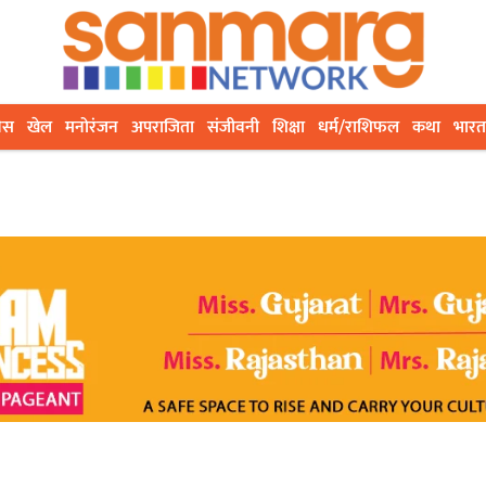
ेस
खेल
मनोरंजन
अपराजिता
संजीवनी
शिक्षा
धर्म/राशिफल
कथा
भारत