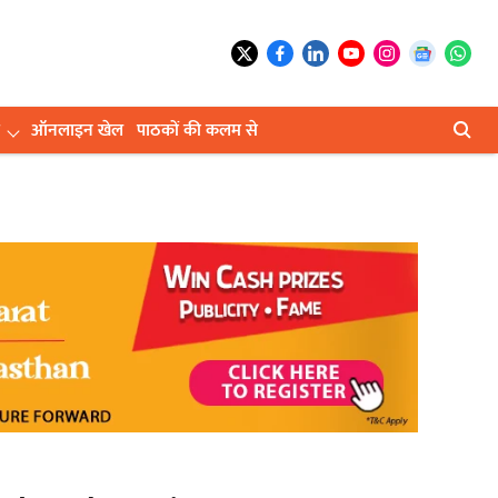
ऑनलाइन खेल
पाठकों की कलम से