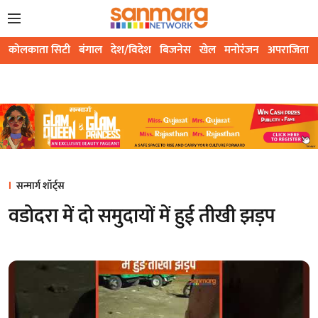
कोलकाता सिटी
बंगाल
देश/विदेश
बिजनेस
खेल
मनोरंजन
अपराजिता
सन्मार्ग शॉर्ट्स
वडोदरा में दो समुदायों में हुई तीखी झड़प