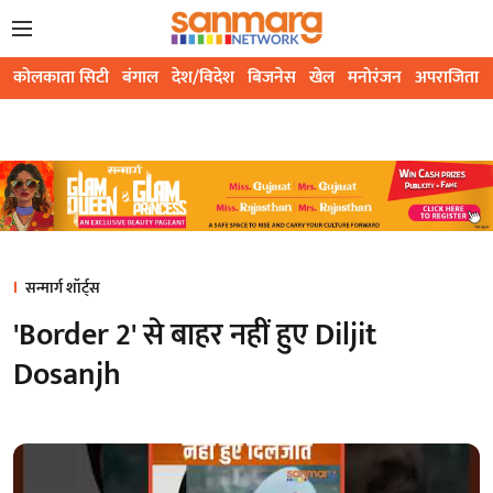
कोलकाता सिटी
बंगाल
देश/विदेश
बिजनेस
खेल
मनोरंजन
अपराजिता
सन्मार्ग शॉर्ट्स
'Border 2' से बाहर नहीं हुए Diljit
Dosanjh