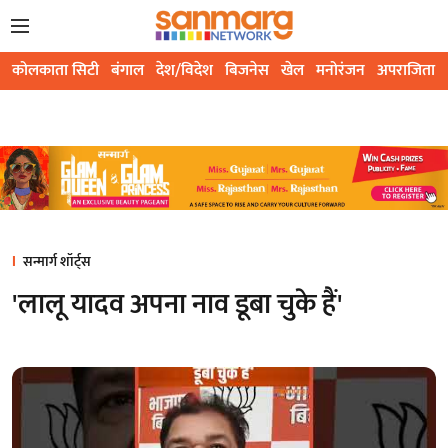
कोलकाता सिटी
बंगाल
देश/विदेश
बिजनेस
खेल
मनोरंजन
अपराजिता
सन्मार्ग शॉर्ट्स
'लालू यादव अपना नाव डूबा चुके हैं'