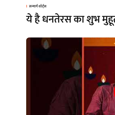
सन्मार्ग शॉर्ट्स
ये है धनतेरस का शुभ मुहूर