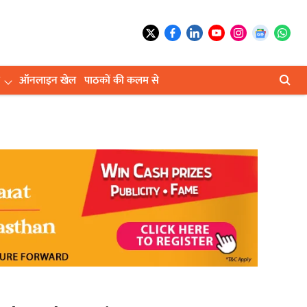
ऑनलाइन खेल
पाठकों की कलम से