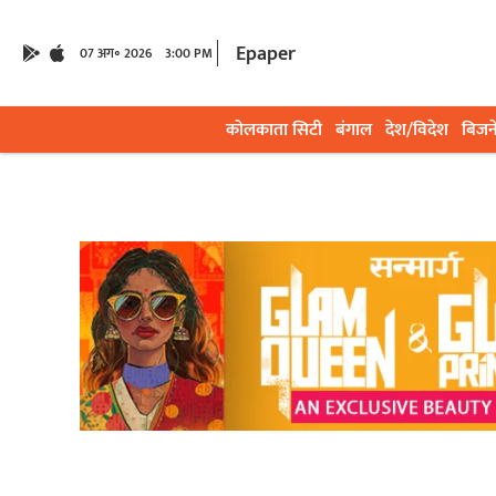
Epaper
07 अग॰ 2026
3:00 PM
कोलकाता सिटी
बंगाल
देश/विदेश
बिजन