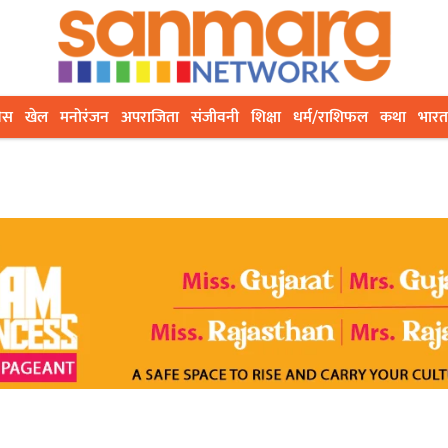
ेस
खेल
मनोरंजन
अपराजिता
संजीवनी
शिक्षा
धर्म/राशिफल
कथा
भारत