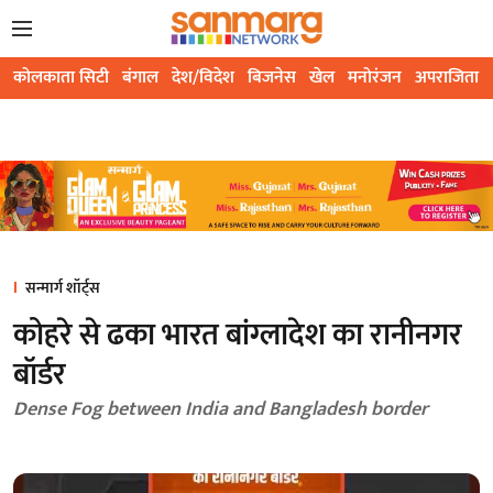
कोलकाता सिटी
बंगाल
देश/विदेश
बिजनेस
खेल
मनोरंजन
अपराजिता
सन्मार्ग शॉर्ट्स
कोहरे से ढका भारत बांग्लादेश का रानीनगर
बॉर्डर
Dense Fog between India and Bangladesh border