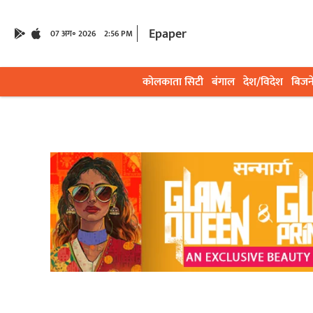
Epaper
07 अग॰ 2026
2:56 PM
कोलकाता सिटी
बंगाल
देश/विदेश
बिजन