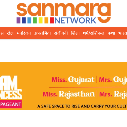
ेस
खेल
मनोरंजन
अपराजिता
संजीवनी
शिक्षा
धर्म/राशिफल
कथा
भारत