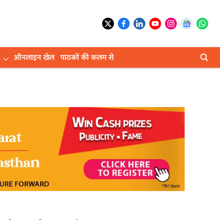
ऑनलाइन खेल
पाठकों की कलम से