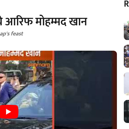
R
हुंचे आरिफ मोहम्मद खान
p's feast