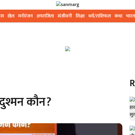
ेस
खेल
मनोरंजन
अपराजिता
संजीवनी
शिक्षा
धर्म/राशिफल
कथा
भारत
R
 दुश्मन कौन?