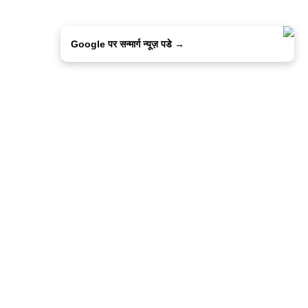
Google पर सन्मार्ग न्यूज़ पडे →
ालिसी
कांटेक्ट उस
सन्मार्ग में करियर
हमारे साथ बिज्ञापन
इतर इनफार्मेशन
कोड ऑफ़ एथिक्स
© 2015-2025 Sanmarg Hindi Daily