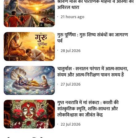
श्रावण मास की पौराणिक महिमा व आस्था की
अविरल धारा
21 hours ago
गुरु पूर्णिमा : गुरु शिष्य संबंधों का जागरण
पर्व
28 Jul 2026
चातुर्मास - सनातन परंपरा में आत्म-साधना,
संयम और आत्म-निरीक्षण पावन समय है
27 Jul 2026
गुप्त नवरात्रि में मां संकटा : काशी की
सांस्कृतिक स्मृति, शक्ति-साधना और
लोकविश्वास का जीवंत केंद्र
22 Jul 2026