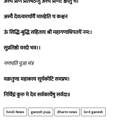
अस्य प्राण प्रतिषठन्तु अस्य प्राणा: क्षरंतु च।
अस्यै देवत्वमर्चार्यै मामहेति च कश्चन
ऊं सिद्धि-बुद्धि सहिताय श्री महागणाधिपतयें नम:।
सुप्रतिष्ठो वरदो भव।।
गणपति पूजा मंत्र
वक्रतुण्ड महाकाय सूर्यकोटि समप्रभ।
निर्विघ्नं कुरु मे देव सर्वकार्येषु सर्वदा॥
hindi News
ganesh puja
dharm news
lord ganesh