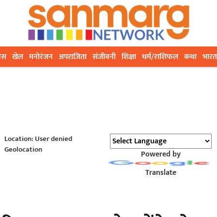
ेस
खेल
मनोरंजन
अपराजिता
संजीवनी
शिक्षा
धर्म/राशिफल
कथा
भारत
Location: User denied
Geolocation
Powered by
Translate