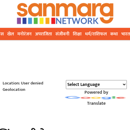
ेस
खेल
मनोरंजन
अपराजिता
संजीवनी
शिक्षा
धर्म/राशिफल
कथा
भारत
Location: User denied
Geolocation
Powered by
Translate