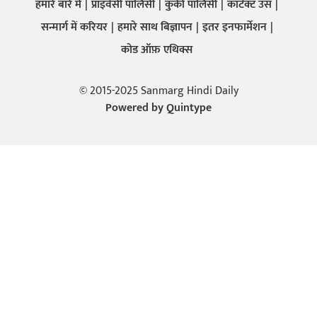
हमारे बारे में
प्राइवेसी पालिसी
कुकी पालिसी
कांटेक्ट उस
सन्मार्ग में करियर
हमारे साथ बिज्ञापन
इतर इनफार्मेशन
कोड ऑफ़ एथिक्स
© 2015-2025 Sanmarg Hindi Daily
Powered by
Quintype