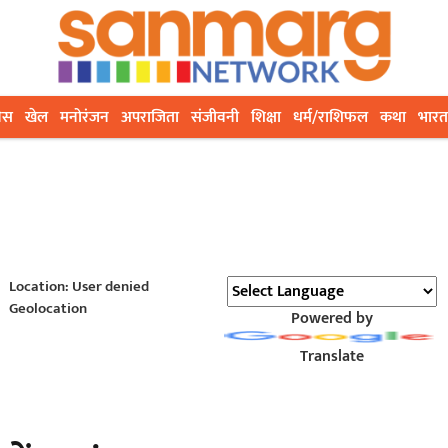
ेस
खेल
मनोरंजन
अपराजिता
संजीवनी
शिक्षा
धर्म/राशिफल
कथा
भारत
Location: User denied
Geolocation
Powered by
Translate