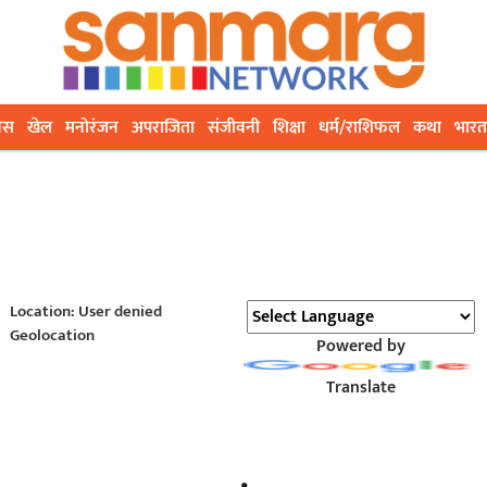
ेस
खेल
मनोरंजन
अपराजिता
संजीवनी
शिक्षा
धर्म/राशिफल
कथा
भारत
Location: User denied
Geolocation
Powered by
Translate