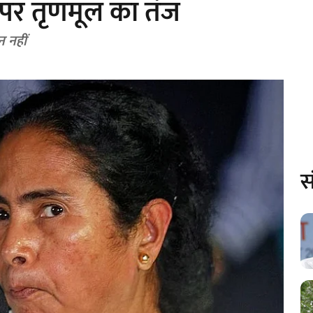
ों पर तृणमूल का तंज
न नहीं
स