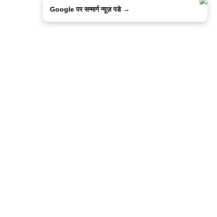
Google पर सन्मार्ग न्यूज़ पडे →
ालिसी
कांटेक्ट उस
सन्मार्ग में करियर
हमारे साथ बिज्ञापन
इतर इनफार्मेशन
कोड ऑफ़ एथिक्स
© 2015-2025 Sanmarg Hindi Daily
Powered by
Quintype