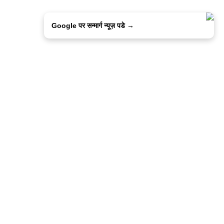
Google पर सन्मार्ग न्यूज़ पडे →
िसी
कांटेक्ट उस
सन्मार्ग में करियर
हमारे साथ बिज्ञापन
इतर इनफार्मेशन
कोड ऑफ़ एथिक्स
© 2015-2025 Sanmarg Hindi Daily
Powered by
Quintype