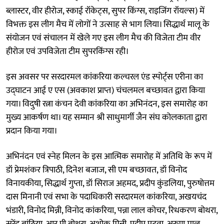
ब्लास्टर, वीर हीरोज, स्काई रॉकेट्स, सुपर किंग्स, राइजिंग रॉयल्स) में
विभक्त इस लीग मैच में लोगों ने उत्साह से भाग लिया। सिद्धार्थ मालू के
संयोजन एवं संचालन में खेले गए इस लीग मैच की विजेता टीम वीर
हीरोज एवं उपविजेता टीम सुपरकिंग्स रही।
इस अवसर पर सरदारमल कांकरिया कल्चरल एंड स्पोर्ट्स एरीना का
उद्घाटन आई ए एस (अवकाश प्राप्त) चंचलमल बच्छावत द्वारा किया
गया। विदुषी रत्ना कंचन देवी कांकरिया का अभिनंदन, इस समारोह का
मुख्य आकर्षण था। यह सम्मान श्री साधुमार्गी जैन संघ कोलकाता द्वारा
प्रदान किया गया।
अभिनंदन एवं स्नेह मिलन के इस आत्मिक समारोह में अतिथि के रूप में
डॉ प्रेमशंकर त्रिपाठी, दिनेश बजाज, सी एम बच्छावत, डॉ विनोद
विनायकीया, सिद्धार्थ गुप्ता, डॉ सिराज अहमद, प्रदीप कुंडलिया, पुरुषोत्तम
दास मिनानी एवं सभा के पदाधिकारी सरदारमल कांकरिया, अखयचंद
भंडारी, विनोद मिन्नी, विनोद कांकरिया, पन्ना लाल कोचर, रिधकरण बोथरा,
सुरेंद्र बांठिया, आर पी बोथरा, अशोक मिन्नी, प्रदीप पटवा, अरुण मालू,