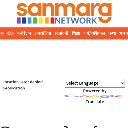
ेस
खेल
मनोरंजन
अपराजिता
संजीवनी
शिक्षा
धर्म/राशिफल
कथा
भारत
Location: User denied
Geolocation
Powered by
Translate