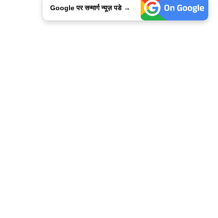
Google पर सन्मार्ग न्यूज़ पडे →
ालिसी
कांटेक्ट उस
सन्मार्ग में करियर
हमारे साथ बिज्ञापन
इतर इनफार्मेशन
कोड ऑफ़ एथिक्स
© 2015-2025 Sanmarg Hindi Daily