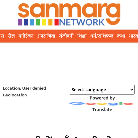
ेस
खेल
मनोरंजन
अपराजिता
संजीवनी
शिक्षा
धर्म/राशिफल
कथा
भारत
Location: User denied
Geolocation
Powered by
Translate