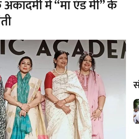
 अकादमी में “माँ एंड मी” के
ंती
स