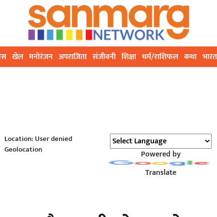
ेस
खेल
मनोरंजन
अपराजिता
संजीवनी
शिक्षा
धर्म/राशिफल
कथा
भारत
Location: User denied
Geolocation
Powered by
Translate