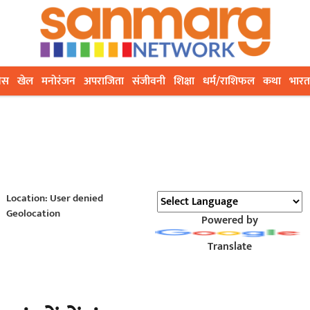
ेस
खेल
मनोरंजन
अपराजिता
संजीवनी
शिक्षा
धर्म/राशिफल
कथा
भारत
Location: User denied
Geolocation
Powered by
Translate