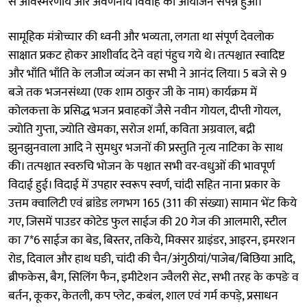
से अविस्मरणीय और अवर्णनीय विवाह का आयोजन संपन्न हुआ।
सामूहिक मंत्रोच्चार की ध्वनी और भव्यता, लगता था संपूर्ण देवलोक
साक्षात प्रकट होकर आशीर्वाद देने वहां पंहुच गये थे। तत्पश्चात स्वादिष्ट
और भाँति भाँति के लजीज व्यंजन का सभी ने आनंद लिया। 5 बजे से 9
बजे तक भजनसंध्या (एक शाम ठाकुर जी के नाम) कार्यक्रम में
कोलकत्ता के प्रसिद्ध भजन प्रवाहकों जैसे नवीन गोयल, दीप्ती गोयल,
ज्योति गुप्ता, ज्योति खेमका, सरोज शर्मा, कविता अग्रवाल, बद्री
झुनझुनवाला आदि ने सुमधुर भजनों की प्रस्तुति नृत्य नाटिका के साथ
की। तत्पश्चात स्वरुचि भोजन के पश्चात सभी वर-वधुओं की भावपूर्ण
विदाई हुई। विदाई में उपहार स्वरूप स्वर्ण, चांदी सहित नाना प्रकार के
उत्तम क्वालिटी एवं ब्रांडेड लगभग 165 (311 की संख्या) सामान भेंट किये
गए, जिसमें पाउडर कोटेड फुल साईज की 20 गेज की आलमारी, स्टील
का 7*6 साईज का बेड, बिस्तर, तकिये, मिक्सर ग्राइंडर, आइरन, इमरशन
रोड, दिवाल और हाथ घङी, चांदी की चैन/अंगुठीयां/पाजेब/बिछिया आदि,
ब्रीफकेस, बैग, सिलिंग फैन, इमीटेशन ज्वैलरी सेट, सभी तरह के कपङे व
बर्तन, कूकर, केतली, कप प्लेट, कबंल, शाल एवं गर्म कपड़े, प्रसाधन