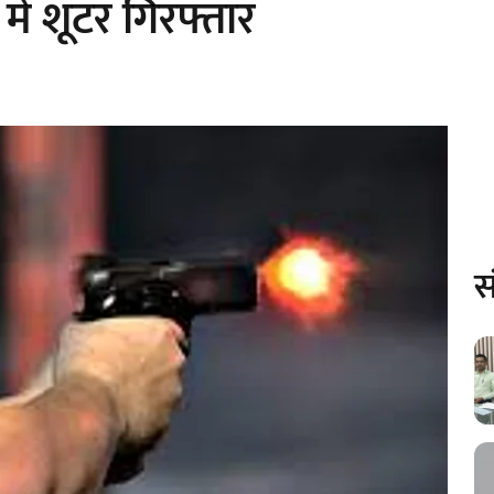
में शूटर गिरफ्तार
स