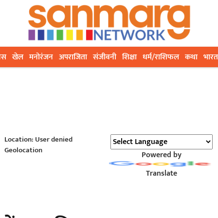
ेस
खेल
मनोरंजन
अपराजिता
संजीवनी
शिक्षा
धर्म/राशिफल
कथा
भारत
Location: User denied
Geolocation
Powered by
Translate