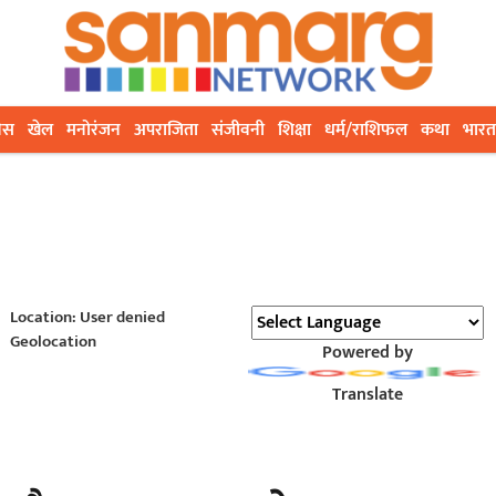
ेस
खेल
मनोरंजन
अपराजिता
संजीवनी
शिक्षा
धर्म/राशिफल
कथा
भारत
Location: User denied
Geolocation
Powered by
Translate