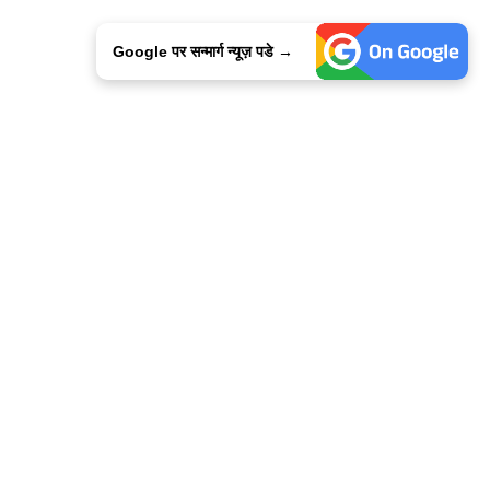
Google पर सन्मार्ग न्यूज़ पडे →
ालिसी
कांटेक्ट उस
सन्मार्ग में करियर
हमारे साथ बिज्ञापन
इतर इनफार्मेशन
कोड ऑफ़ एथिक्स