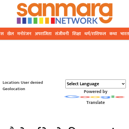
ेस
खेल
मनोरंजन
अपराजिता
संजीवनी
शिक्षा
धर्म/राशिफल
कथा
भारत
Location: User denied
Geolocation
Powered by
Translate