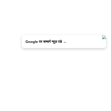
Google पर सन्मार्ग न्यूज़ पडे →
ालिसी
कांटेक्ट उस
सन्मार्ग में करियर
हमारे साथ बिज्ञापन