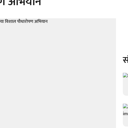
पण अभियान
स