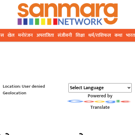
ेस
खेल
मनोरंजन
अपराजिता
संजीवनी
शिक्षा
धर्म/राशिफल
कथा
भारत
Location: User denied
Geolocation
Powered by
Translate