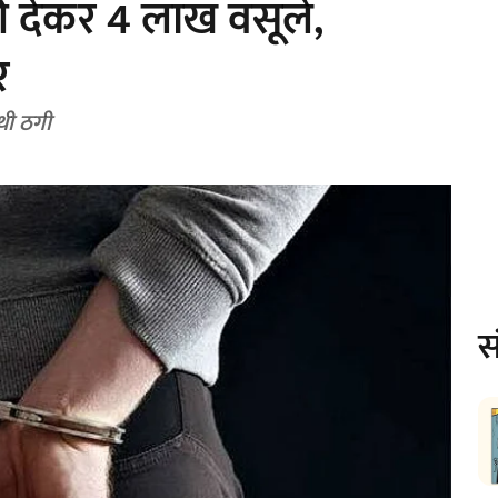
 देकर 4 लाख वसूले,
र
थी ठगी
स