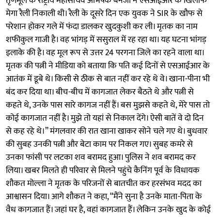
तृणमूल के राष्ट्रीय महासचिव अभिषेक बनर्जी ने एसआईआर के खिलाफ
मेगा रैली निकाली थी। रैली के दूसरे दिन एक युवक ने SIR के खौफ से
परेशान होकर गले में फंदा डालकर खुदकुशी कर ली। मृतक का नाम
शफीकुल गाजी है। वह भांगड़ में ससुराल में रह रहा था। यह घटना भांगड़
इलाके की है। वह मूल रूप से उत्तर 24 परगना जिले का रहने वाला था।
मृतक की पत्नी ने मीडिया को बताया कि पति कई दिनों से एसआईआर के
आतंक में डूबे थे। किसी से ठीक से बात नहीं कर रहे थे वे। खाना-पीना भी
बंद कर दिया था। बीच-बीच में कागजात लेकर बैठते थे और पत्नी से
कहते थे, उनके पास सारे कागज नहीं हैं। बस मुझसे कहते थे, मेरे पास तो
कोई कागजात नहीं है। मुझे तो यहां से निकाल देंगे। ऐसी बातें वे दो दिन
से कह रहे थे।” मंगलवार की रात खाना खाकर सोने चले गए थे। बुधवार
की सुबह उनकी पत्नी और बेटा काम पर निकल गए। सुबह कमरे से
उनका फांसी पर लटका शव बरामद हुआ। पुलिस ने शव बरामद कर
लिया। खबर मिलते ही परिवार से मिलने पहुंचे कैनिंग पूर्व के विधायक
शौकत मोल्ला ने मृतक के परिजनों से बातचीत कर हरसंभव मदद का
आश्वासन दिया। आगे शौकत ने कहा, “मैंने सुना है उनके माता-पिता के
वैध कागजात हैं। जहां घर है, वहां कागजात हैं। लेकिन उनके खुद के कोई