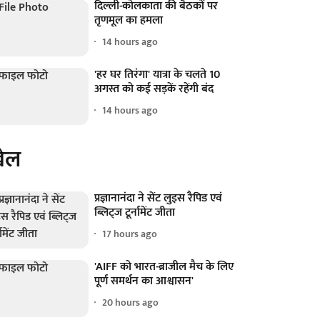
दिल्ली-कोलकाता की बैठकों पर
तृणमूल का हमला
14 hours ago
'हर घर तिरंगा' यात्रा के चलते 10
अगस्त को कई सड़कें रहेंगी बंद
14 hours ago
ेल
प्रज्ञानानंदा ने सेंट लुइस रैपिड एवं
ब्लिट्ज टूर्नामेंट जीता
17 hours ago
'AIFF को भारत-ब्राजील मैच के लिए
पूर्ण समर्थन का आश्वासन'
20 hours ago