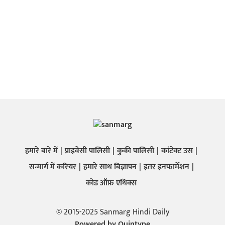
हमारे बारे में
प्राइवेसी पालिसी
कुकी पालिसी
कांटेक्ट उस
सन्मार्ग में करियर
हमारे साथ बिज्ञापन
इतर इनफार्मेशन
कोड ऑफ़ एथिक्स
© 2015-2025 Sanmarg Hindi Daily
Powered by
Quintype