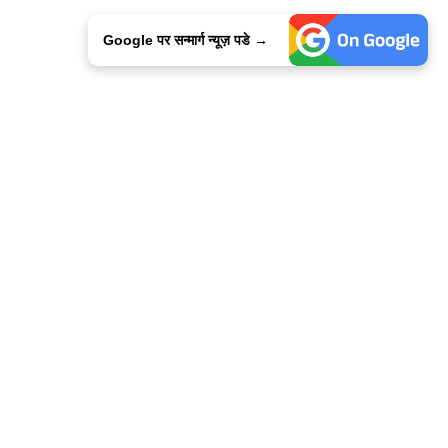
Google पर सन्मार्ग न्यूज़ पडे →
ालिसी
कांटेक्ट उस
सन्मार्ग में करियर
हमारे साथ बिज्ञापन
इतर इनफार्मेशन
कोड ऑफ़ एथिक्स