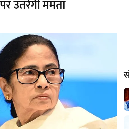
र उतरेंगी ममता
स