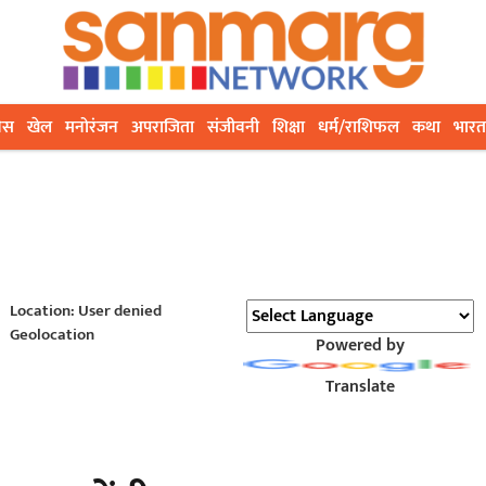
ेस
खेल
मनोरंजन
अपराजिता
संजीवनी
शिक्षा
धर्म/राशिफल
कथा
भारत
Location: User denied
Geolocation
Powered by
Translate