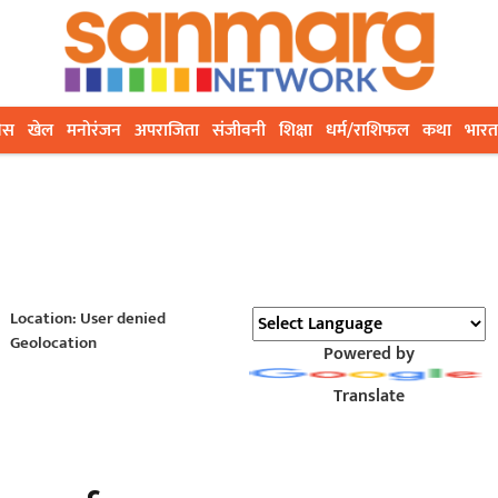
ेस
खेल
मनोरंजन
अपराजिता
संजीवनी
शिक्षा
धर्म/राशिफल
कथा
भारत
Location: User denied
Geolocation
Powered by
Translate