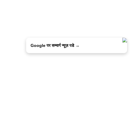
Google पर सन्मार्ग न्यूज़ पडे →
ालिसी
कांटेक्ट उस
सन्मार्ग में करियर
हमारे साथ बिज्ञापन