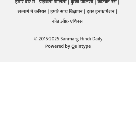
हमारे बारे में
प्राइवेसी पालिसी
कुकी पालिसी
कांटेक्ट उस
सन्मार्ग में करियर
हमारे साथ बिज्ञापन
इतर इनफार्मेशन
कोड ऑफ़ एथिक्स
© 2015-2025 Sanmarg Hindi Daily
Powered by
Quintype