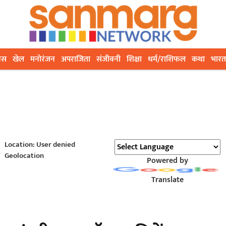
ेस
खेल
मनोरंजन
अपराजिता
संजीवनी
शिक्षा
धर्म/राशिफल
कथा
भारत
Location: User denied
Geolocation
Powered by
Translate