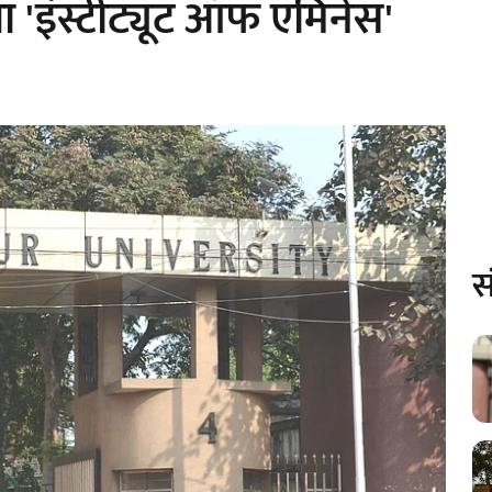
ा 'इंस्टीट्यूट ऑफ एमिनेंस'
स